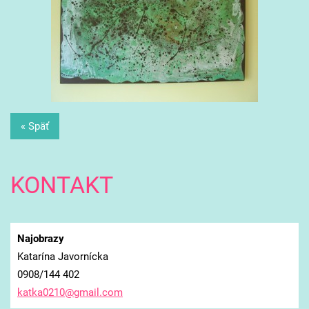
« Späť
KONTAKT
Najobrazy
Katarína Javornícka
0908/144 402
katka021
0@gmail.
com