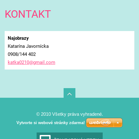
KONTAKT
Najobrazy
Katarína Javornícka
0908/144 402
katka021
0@gmail.
com
© 2010 Všetky práva vyhradené.
Vytvorte si webové stránky zdarma!