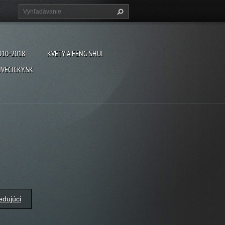
010-2018
KVETY A FENG SHUI
VECICKY.SK
edujúci