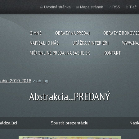
Úvodná stránka
Mapa stránok
RSS
Tlač
O MNE
OBRAZY NA PREDAJ
OBRAZY Z ROKOV 2
NAPÍSALI O NÁS
UKÁŽKA V INTERIÉRI
WWW.NAJ
MÔJ ONLINE PREDAJ NA SASHE.SK
KONTAKT
dobia 2010-2018
>
ob.jpg
Abstrakcia...PREDANÝ
ádzajúci
Spustiť prezentáciu
Nasl