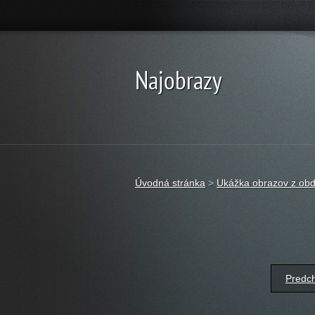
Najobrazy
Úvodná stránka
>
Ukážka obrazov z ob
Predch